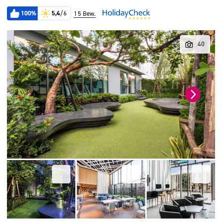
100%
5,4
/6
15 Bew.