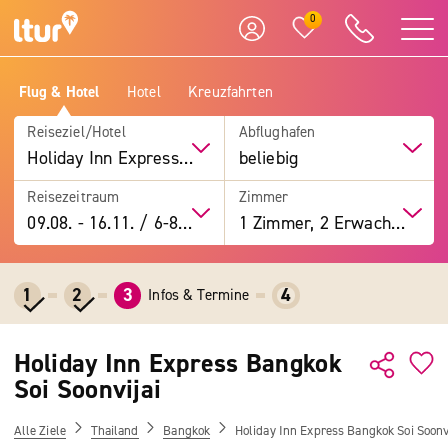
0
Flug & Hotel
Hotel
Kreuzfahrten
Reiseziel/Hotel
Abflughafen
Holiday Inn Express Bangkok Soi Soonvijai
beliebig
Reisezeitraum
Zimmer
09.08.
-
16.11.
/
6-8 Tage
1 Zimmer, 2 Erwachsene
1
2
3
4
Infos & Termine
Holiday Inn Express Bangkok
Soi Soonvijai
Alle Ziele
Thailand
Bangkok
Holiday Inn Express Bangkok Soi Soonv