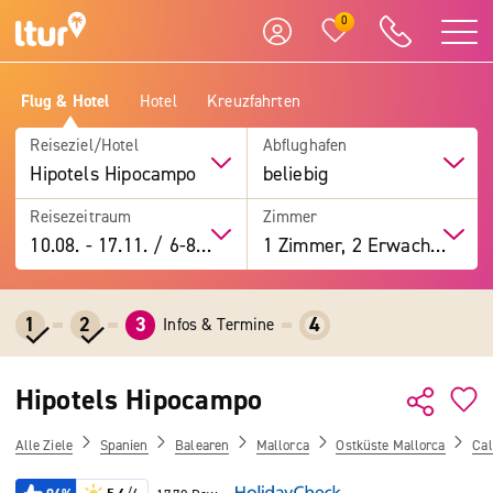
0
Flug & Hotel
Hotel
Kreuzfahrten
Reiseziel/Hotel
Abflughafen
Hipotels Hipocampo
beliebig
Reisezeitraum
Zimmer
10.08.
-
17.11.
/
6-8 Tage
1 Zimmer, 2 Erwachsene
1
2
3
4
Infos & Termine
Hipotels Hipocampo
Alle Ziele
Spanien
Balearen
Mallorca
Ostküste Mallorca
Cal