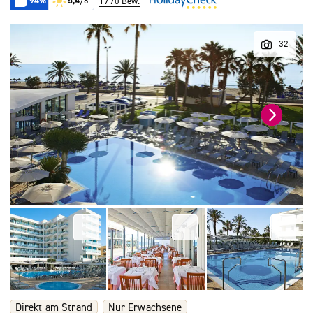
94%
5,4
/6
1770 Bew.
Direkt am Strand
Nur Erwachsene