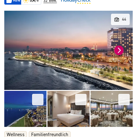
90%
5,4
/6
32 Bew.
Wellness
Familienfreundlich