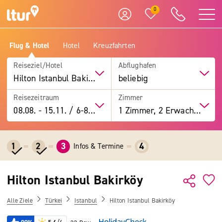
0
Flug & Hotel
Hotel
Kreuzfahrten
Reiseziel/Hotel
Abflughafen
Hilton Istanbul Bakirköy
beliebig
Reisezeitraum
Zimmer
08.08.
-
15.11.
/
6-8 Tage
1 Zimmer, 2 Erwachsene
1
2
3
4
Infos & Termine
Hilton Istanbul Bakirköy
Alle Ziele
Türkei
Istanbul
Hilton Istanbul Bakirköy