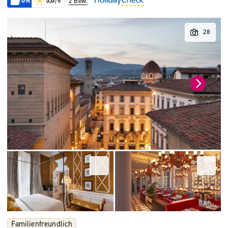
0%
5,0
/6
2 Bew.
Familienfreundlich