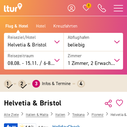
0
Flug & Hotel
Hotel
Kreuzfahrten
Reiseziel/Hotel
Abflughafen
Helvetia & Bristol
beliebig
Reisezeitraum
Zimmer
08.08.
-
15.11.
/
6-8 Tage
1 Zimmer, 2 Erwachsene
1
2
3
4
Infos & Termine
Helvetia & Bristol
Alle Ziele
Italien & Malta
Italien
Toskana
Florenz
Helvetia &