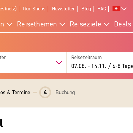
estnetz)
ltur Shops
Newsletter
Blog
FAQ
en
Reisethemen
Reiseziele
Deals
fen
Reisezeitraum
g
07.08.
-
14.11.
/
6-8 Tag
4
fos & Termine
Buchung
l