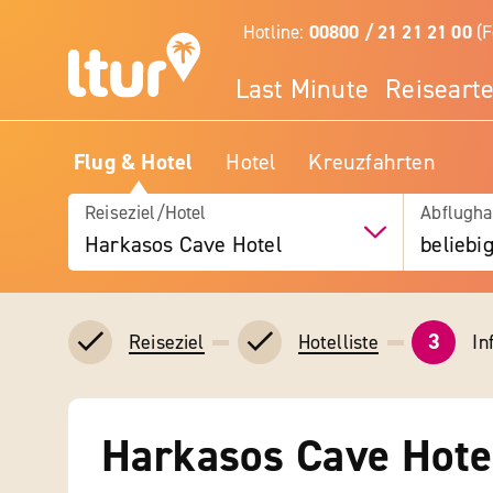
Hotline:
00800 / 21 21 21 00
(F
Last Minute
Reiseart
Flug & Hotel
Hotel
Kreuzfahrten
Reiseziel/Hotel
Abflugha
Harkasos Cave Hotel
beliebi
3
In
Reiseziel
Hotelliste
Harkasos Cave Hote