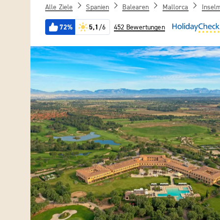
Alle Ziele
Spanien
Balearen
Mallorca
Inselm
72%
5,1
/6
452 Bewertungen