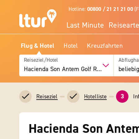
Hotline:
00800 / 21 21 21 00
(F
Last Minute
Reiseart
Flug & Hotel
Hotel
Kreuzfahrten
Reiseziel/Hotel
Abflugha
Hacienda Son Antem Golf Resort, Autograph Collection
beliebi
3
In
Reiseziel
Hotelliste
Hacienda Son Antem 