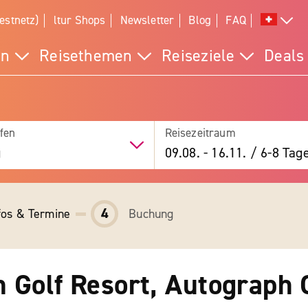
estnetz)
ltur Shops
Newsletter
Blog
FAQ
en
Reisethemen
Reiseziele
Deals
fen
Reisezeitraum
g
09.08.
-
16.11.
/
6-8 Tag
4
fos & Termine
Buchung
Golf Resort, Autograph C