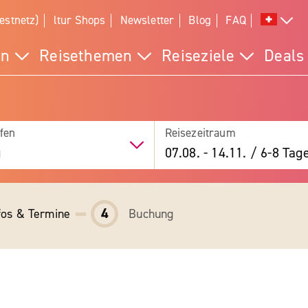
estnetz)
ltur Shops
Newsletter
Blog
FAQ
en
Reisethemen
Reiseziele
Deals
fen
Reisezeitraum
g
07.08.
-
14.11.
/
6-8 Tag
4
fos & Termine
Buchung