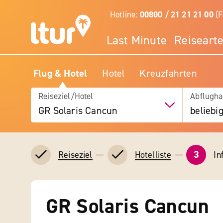
Hotline:
00800 / 21 21 21 00
(F
Last Minute
Reiseart
Flug & Hotel
Hotel
Kreuzfahrten
Reiseziel/Hotel
Abflugha
GR Solaris Cancun
beliebi
3
In
Reiseziel
Hotelliste
GR Solaris Cancun