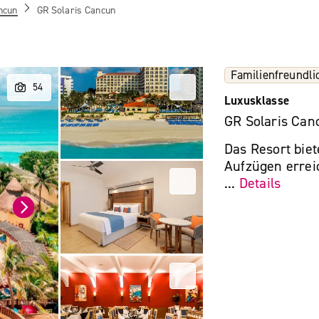
ncun
GR Solaris Cancun
Familienfreundli
Luxusklasse
GR Solaris Can
Das Resort biet
Aufzügen errei
...
Details