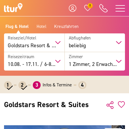
0
Flug & Hotel
Hotel
Kreuzfahrten
Reiseziel/Hotel
Abflughafen
Goldstars Resort & Suites
beliebig
Reisezeitraum
Zimmer
10.08.
-
17.11.
/
6-8 Tage
1 Zimmer, 2 Erwachsene
1
2
3
4
Infos & Termine
Goldstars Resort & Suites