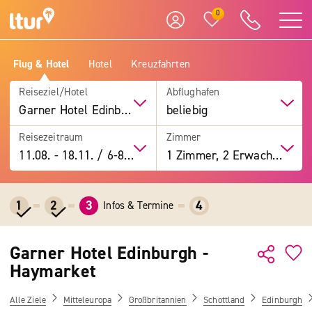
0
Flug & Hotel
Hotel
Kreuzfahrten
Reiseziel/Hotel
Abflughafen
Garner Hotel Edinburgh - Haymarket
beliebig
Reisezeitraum
Zimmer
11.08.
-
18.11.
/
6-8 Tage
1 Zimmer, 2 Erwachsene
1
2
3
4
Infos & Termine
Garner Hotel Edinburgh -
Haymarket
Alle Ziele
Mitteleuropa
Großbritannien
Schottland
Edinburgh