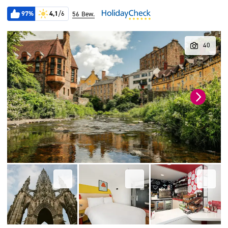
97%
4,1
/6
56 Bew.