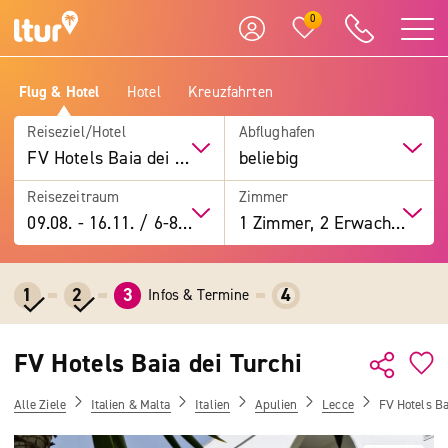
0
Flug & Hotel
Hotel
Kreuzfahrten
Reiseziel/Hotel
Abflughafen
FV Hotels Baia dei Turchi
beliebig
Reisezeitraum
Zimmer
09.08.
-
16.11.
/
6-8 Tage
1 Zimmer, 2 Erwachsene
1
2
3
4
Infos & Termine
FV Hotels Baia dei Turchi
Alle Ziele
Italien & Malta
Italien
Apulien
Lecce
FV Hotels Ba