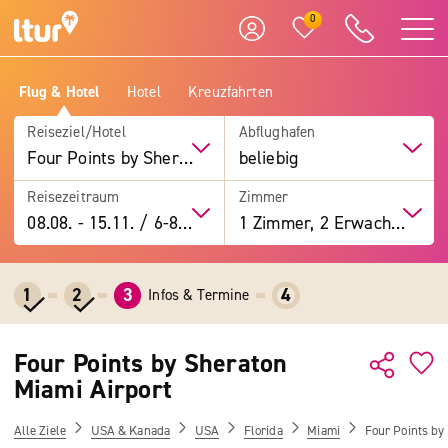
0
Flug & Hotel
Hotel
Kreuzfahrten
Reiseziel/Hotel
Abflughafen
Four Points by Sheraton Miami Airport
beliebig
Reisezeitraum
Zimmer
08.08.
-
15.11.
/
6-8 Tage
1 Zimmer, 2 Erwachsene
1
2
3
4
Infos & Termine
Four Points by Sheraton
Miami Airport
Alle Ziele
USA & Kanada
USA
Florida
Miami
Four Points by