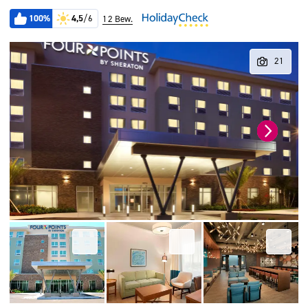
100%
4,5
/6
12 Bew.