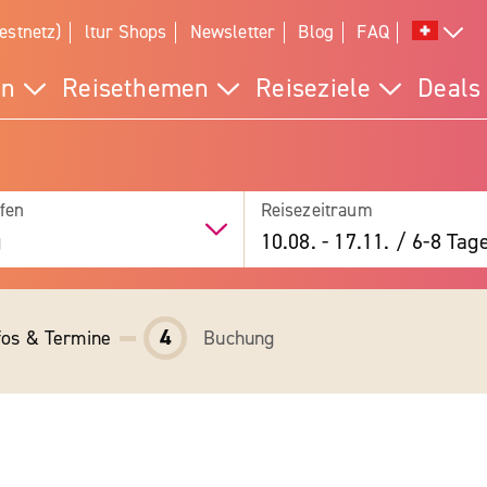
estnetz)
ltur Shops
Newsletter
Blog
FAQ
en
Reisethemen
Reiseziele
Deals
fen
Reisezeitraum
g
10.08.
-
17.11.
/
6-8 Tag
4
fos & Termine
Buchung