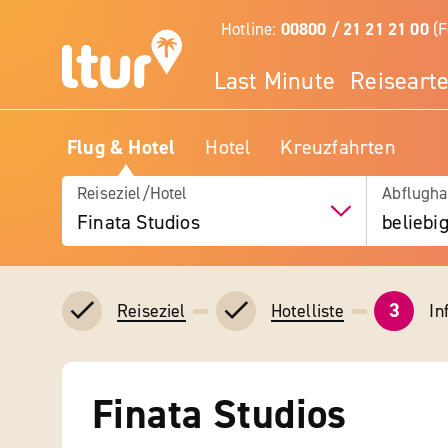
Hotline:
00800 / 21 21 21 00
(F
Last Minute
Reiseart
Flug & Hotel
Hotel
Kreuzfahrten
Reiseziel/Hotel
Abflugha
Finata Studios
beliebi
3
In
Reiseziel
Hotelliste
Finata Studios