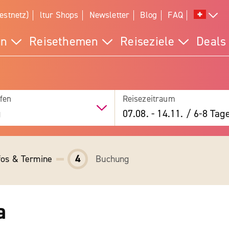
estnetz)
ltur Shops
Newsletter
Blog
FAQ
en
Reisethemen
Reiseziele
Deals
fen
Reisezeitraum
g
07.08.
-
14.11.
/
6-8 Tag
4
fos & Termine
Buchung
a