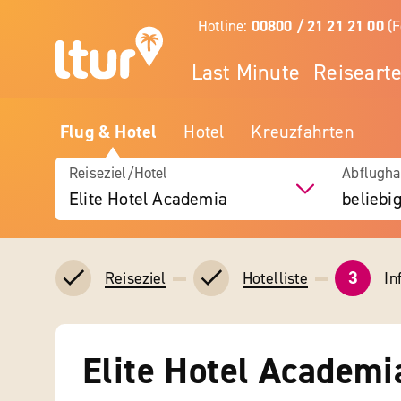
Hotline:
00800 / 21 21 21 00
(F
Last Minute
Reiseart
Flug & Hotel
Hotel
Kreuzfahrten
Reiseziel/Hotel
Abflugha
Elite Hotel Academia
beliebi
3
In
Reiseziel
Hotelliste
Elite Hotel Academi