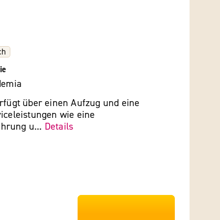
ch
ie
demia
erfügt über einen Aufzug und eine
iceleistungen wie eine
hrung u...
Details
***************