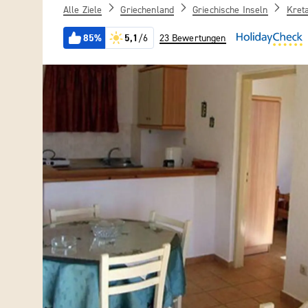
Alle Ziele
Griechenland
Griechische Inseln
Kret
85%
5,1
/6
23 Bewertungen