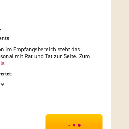
e
ents
on im Empfangsbereich steht das
sonal mit Rat und Tat zur Seite. Zum
ls
ertet:
ng
***************