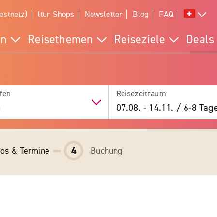
estnetz)
ltur Shops
Newsletter
Blog
FAQ
en
Reisethemen
Reiseziele
Deals
fen
Reisezeitraum
g
07.08.
-
14.11.
/
6-8 Tag
4
fos & Termine
Buchung