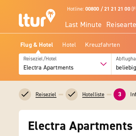
Hotline:
00800 / 21 21 21 00
(F
Last Minute
Reiseart
Flug & Hotel
Hotel
Kreuzfahrten
Reiseziel/Hotel
Abflugha
Electra Apartments
beliebi
3
In
Reiseziel
Hotelliste
Electra Apartments