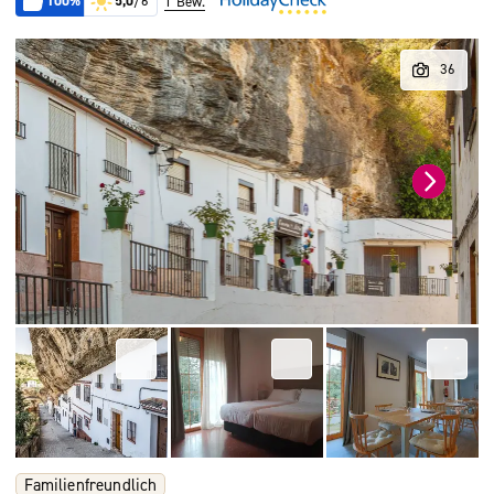
100%
5,0
/6
1 Bew.
Familienfreundlich