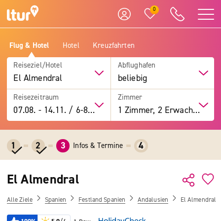
0
Flug & Hotel
Hotel
Kreuzfahrten
Reiseziel/Hotel
Abflughafen
El Almendral
beliebig
Reisezeitraum
Zimmer
07.08.
-
14.11.
/
6-8 Tage
1 Zimmer, 2 Erwachsene
1
2
3
4
Infos & Termine
El Almendral
Alle Ziele
Spanien
Festland Spanien
Andalusien
El Almendral