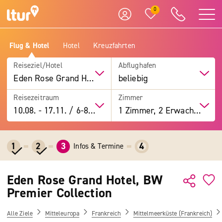
0
Flug & Hotel
Hotel
Kreuzfahrten
Reiseziel/Hotel
Abflughafen
Eden Rose Grand Hotel, BW Premier Collection
beliebig
Reisezeitraum
Zimmer
10.08.
-
17.11.
/
6-8 Tage
1 Zimmer, 2 Erwachsene
1
2
3
4
Infos & Termine
Eden Rose Grand Hotel, BW
Premier Collection
Alle Ziele
Mitteleuropa
Frankreich
Mittelmeerküste (Frankreich)