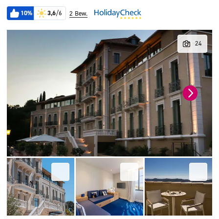
10%
3,6
/6
2 Bew.