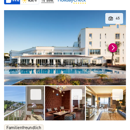
99%
6,0
/6
16 Bew.
Familienfreundlich