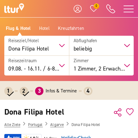
0
Flug & Hotel
Hotel
Kreuzfahrten
Reiseziel/Hotel
Abflughafen
Dona Filipa Hotel
beliebig
Reisezeitraum
Zimmer
09.08.
-
16.11.
/
6-8 Tage
1 Zimmer, 2 Erwachsene
1
2
3
4
Infos & Termine
Dona Filipa Hotel
Alle Ziele
Portugal
Algarve
Dona Filipa Hotel