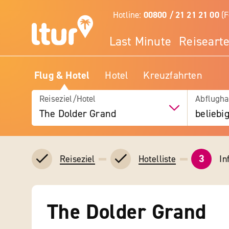
Hotline:
00800 / 21 21 21 00
(F
Last Minute
Reiseart
Flug & Hotel
Hotel
Kreuzfahrten
Reiseziel/Hotel
Abflugha
The Dolder Grand
beliebi
3
In
Reiseziel
Hotelliste
The Dolder Grand