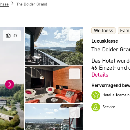
chsee
The Dolder Grand
Wellness
Fami
Luxusklasse
The Dolder Gra
Das Hotel wurde
46 Einzel- und 
Details
Hervorragend bew
Hotel allgemein
Service