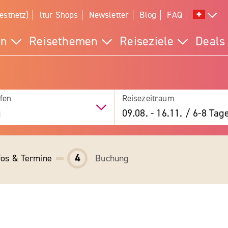
estnetz)
ltur Shops
Newsletter
Blog
FAQ
en
Reisethemen
Reiseziele
Deals
fen
Reisezeitraum
g
09.08.
-
16.11.
/
6-8 Tag
4
fos & Termine
Buchung