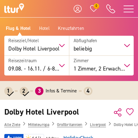
0
Flug & Hotel
Hotel
Kreuzfahrten
Reiseziel/Hotel
Abflughafen
Dolby Hotel Liverpool
beliebig
Reisezeitraum
Zimmer
09.08.
-
16.11.
/
6-8 Tage
1 Zimmer, 2 Erwachsene
1
2
3
4
Infos & Termine
Dolby Hotel Liverpool
Alle Ziele
Mitteleuropa
Großbritannien
Liverpool
Dolby Hotel L