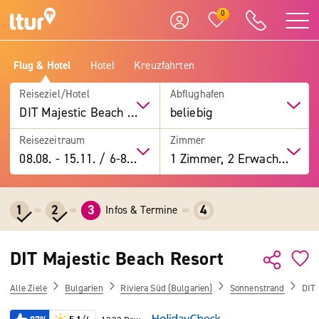
0
Flug & Hotel
Hotel
Kreuzfahrten
Reiseziel/Hotel
Abflughafen
DIT Majestic Beach Resort
beliebig
Reisezeitraum
Zimmer
08.08.
-
15.11.
/
6-8 Tage
1 Zimmer, 2 Erwachsene
1
2
3
4
Infos & Termine
DIT Majestic Beach Resort
Alle Ziele
Bulgarien
Riviera Süd (Bulgarien)
Sonnenstrand
DIT 