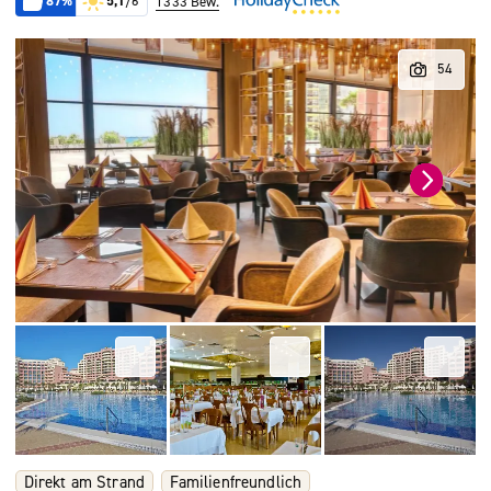
87%
5,1
/6
1333 Bew.
Direkt am Strand
Familienfreundlich