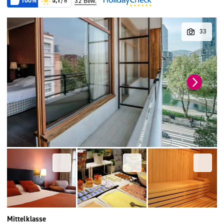
100%
5,1
/6
32 Bew.
Mittelklasse