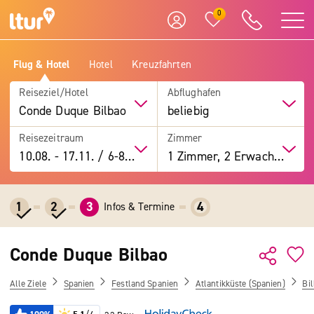
0
Flug & Hotel
Hotel
Kreuzfahrten
Reiseziel/Hotel
Abflughafen
Conde Duque Bilbao
beliebig
Reisezeitraum
Zimmer
10.08.
-
17.11.
/
6-8 Tage
1 Zimmer, 2 Erwachsene
1
2
3
4
Infos & Termine
Conde Duque Bilbao
Alle Ziele
Spanien
Festland Spanien
Atlantikküste (Spanien)
Bi