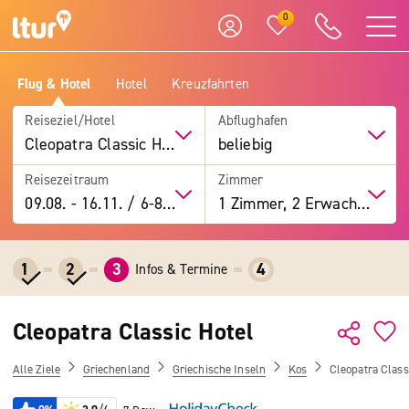
0
Flug & Hotel
Hotel
Kreuzfahrten
Reiseziel/Hotel
Abflughafen
Cleopatra Classic Hotel
beliebig
Reisezeitraum
Zimmer
09.08.
-
16.11.
/
6-8 Tage
1 Zimmer, 2 Erwachsene
1
2
3
4
Infos & Termine
Cleopatra Classic Hotel
Alle Ziele
Griechenland
Griechische Inseln
Kos
Cleopatra Class