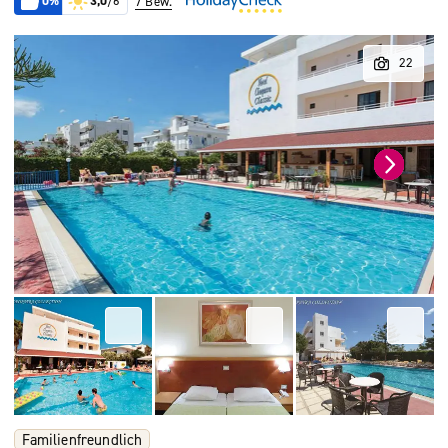
0%
3,0
/6
7 Bew.
Familienfreundlich