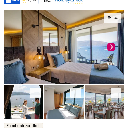
96%
4,4
/6
4 Bew.
Familienfreundlich