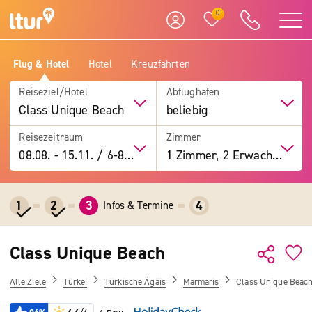
0
Flug & Hotel
Hotel
Kreuzfahrten
Reiseziel/Hotel
Abflughafen
Class Unique Beach
beliebig
Reisezeitraum
Zimmer
08.08.
-
15.11.
/
6-8 Tage
1 Zimmer, 2 Erwachsene
1
2
3
4
Infos & Termine
Class Unique Beach
Alle Ziele
Türkei
Türkische Ägäis
Marmaris
Class Unique Beac