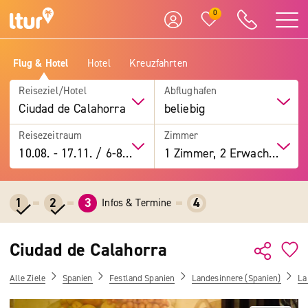
0
Flug & Hotel
Hotel
Kreuzfahrten
Reiseziel/Hotel
Abflughafen
Ciudad de Calahorra
beliebig
Reisezeitraum
Zimmer
10.08.
-
17.11.
/
6-8 Tage
1 Zimmer, 2 Erwachsene
1
2
3
4
Infos & Termine
Ciudad de Calahorra
Alle Ziele
Spanien
Festland Spanien
Landesinnere (Spanien)
La