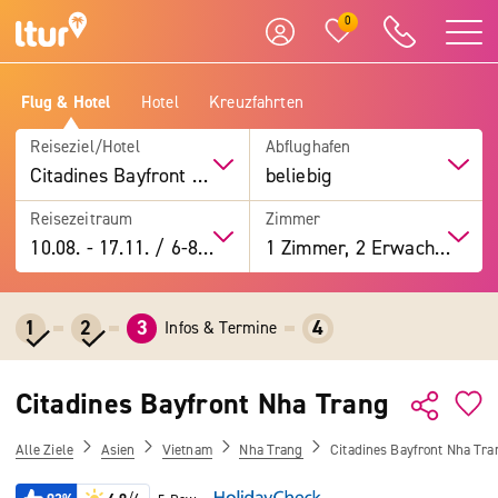
0
Flug & Hotel
Hotel
Kreuzfahrten
Reiseziel/Hotel
Abflughafen
Citadines Bayfront Nha Trang
beliebig
Reisezeitraum
Zimmer
10.08.
-
17.11.
/
6-8 Tage
1 Zimmer, 2 Erwachsene
1
2
3
4
Infos & Termine
Citadines Bayfront Nha Trang
Alle Ziele
Asien
Vietnam
Nha Trang
Citadines Bayfront Nha Tra