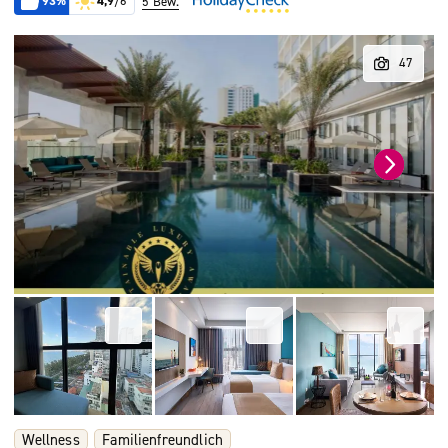
93%
4,9
/6
5 Bew.
Wellness
Familienfreundlich