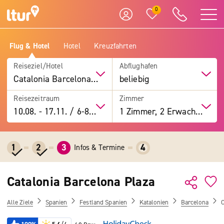
0
Flug & Hotel
Hotel
Kreuzfahrten
Reiseziel/Hotel
Abflughafen
Catalonia Barcelona Plaza
beliebig
Reisezeitraum
Zimmer
10.08.
-
17.11.
/
6-8 Tage
1 Zimmer, 2 Erwachsene
1
2
3
4
Infos & Termine
Catalonia Barcelona Plaza
Alle Ziele
Spanien
Festland Spanien
Katalonien
Barcelona
C