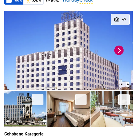
100%
5,4
/6
69 Bew.
Gehobene Kategorie