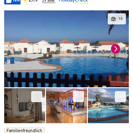
18%
2,7
/6
29 Bew.
Familienfreundlich