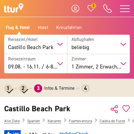
0
Flug & Hotel
Hotel
Kreuzfahrten
Reiseziel/Hotel
Abflughafen
Castillo Beach Park
beliebig
Reisezeitraum
Zimmer
09.08.
-
16.11.
/
6-8 Tage
1 Zimmer, 2 Erwachsene
1
2
3
4
Infos & Termine
Castillo Beach Park
Alle Ziele
Spanien
Kanaren
Fuerteventura
Caleta de Fuste