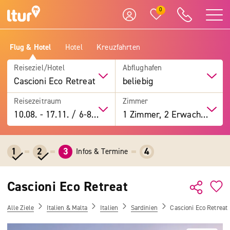
0
Flug & Hotel
Hotel
Kreuzfahrten
Reiseziel/Hotel
Abflughafen
Cascioni Eco Retreat
beliebig
Reisezeitraum
Zimmer
10.08.
-
17.11.
/
6-8 Tage
1 Zimmer, 2 Erwachsene
1
2
3
4
Infos & Termine
Cascioni Eco Retreat
Alle Ziele
Italien & Malta
Italien
Sardinien
Cascioni Eco Retreat