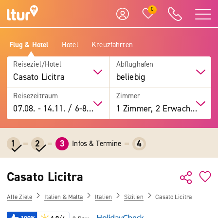
0
Flug & Hotel
Hotel
Kreuzfahrten
Reiseziel/Hotel
Abflughafen
Casato Licitra
beliebig
Reisezeitraum
Zimmer
07.08.
-
14.11.
/
6-8 Tage
1 Zimmer, 2 Erwachsene
1
2
3
4
Infos & Termine
Casato Licitra
Alle Ziele
Italien & Malta
Italien
Sizilien
Casato Licitra