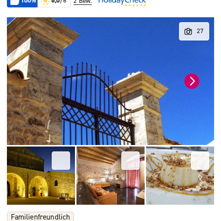
100%
6,0
/6
2 Bew.
Familienfreundlich