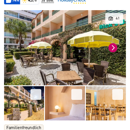
74%
4,2
/6
38 Bew.
Familienfreundlich