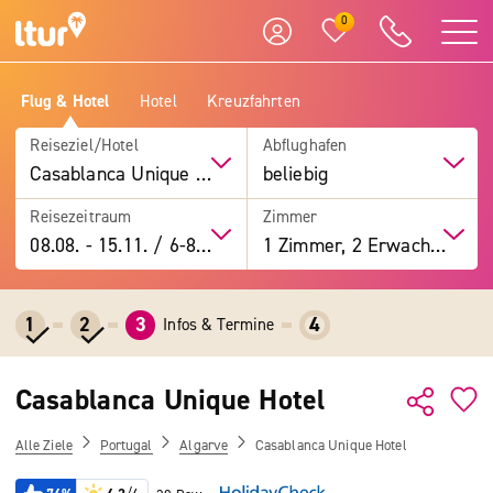
0
Flug & Hotel
Hotel
Kreuzfahrten
Reiseziel/Hotel
Abflughafen
Casablanca Unique Hotel
beliebig
Reisezeitraum
Zimmer
08.08.
-
15.11.
/
6-8 Tage
1 Zimmer, 2 Erwachsene
1
2
3
4
Infos & Termine
Casablanca Unique Hotel
Alle Ziele
Portugal
Algarve
Casablanca Unique Hotel