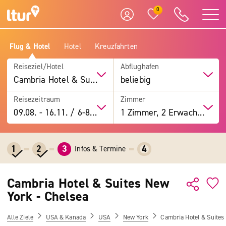
0
Flug & Hotel
Hotel
Kreuzfahrten
Reiseziel/Hotel
Abflughafen
Cambria Hotel & Suites New York - Chelsea
beliebig
Reisezeitraum
Zimmer
09.08.
-
16.11.
/
6-8 Tage
1 Zimmer, 2 Erwachsene
1
2
3
4
Infos & Termine
Cambria Hotel & Suites New
York - Chelsea
Alle Ziele
USA & Kanada
USA
New York
Cambria Hotel & Suites