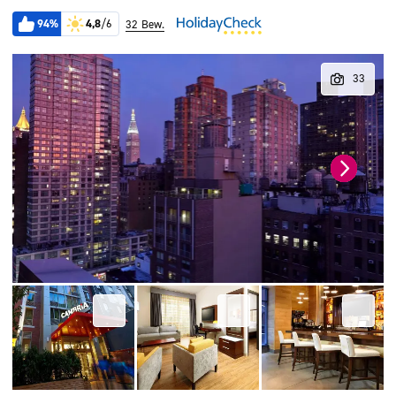
94%
4,8
/6
32 Bew.