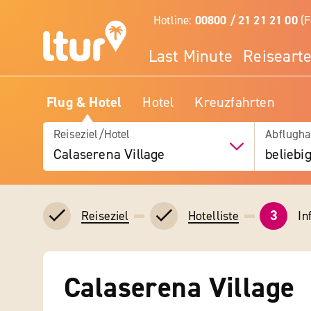
Hotline:
00800 / 21 21 21 00
(F
Last Minute
Reiseart
Flug & Hotel
Hotel
Kreuzfahrten
Reiseziel/Hotel
Abflugha
Calaserena Village
beliebi
3
In
Reiseziel
Hotelliste
Calaserena Village