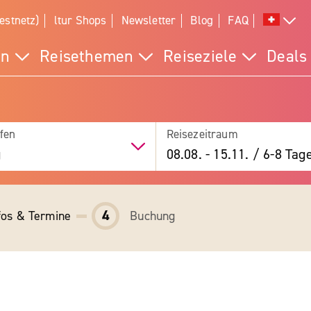
estnetz)
ltur Shops
Newsletter
Blog
FAQ
en
Reisethemen
Reiseziele
Deals
fen
Reisezeitraum
g
08.08.
-
15.11.
/
6-8 Tag
4
fos & Termine
Buchung