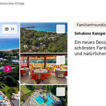
alaserena Village
Familienfreundli
Gehobene Kategor
Ein neues Desi
schönsten Farbe
und natürliche