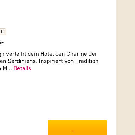
ch
ie
gn verleiht dem Hotel den Charme der
n Sardiniens. Inspiriert von Tradition
n M...
Details
***************