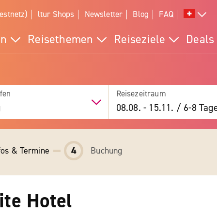
estnetz)
ltur Shops
Newsletter
Blog
FAQ
en
Reisethemen
Reiseziele
Deals
fen
Reisezeitraum
g
08.08.
-
15.11.
/
6-8 Tag
4
fos & Termine
Buchung
te Hotel