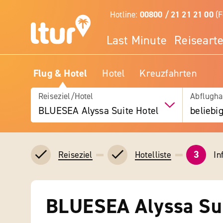
Hotline:
00800 / 21 21 21 00
(F
Last Minute
Reiseart
Flug & Hotel
Hotel
Kreuzfahrten
Reiseziel/Hotel
Abflugha
BLUESEA Alyssa Suite Hotel
beliebi
3
In
Reiseziel
Hotelliste
BLUESEA Alyssa Sui