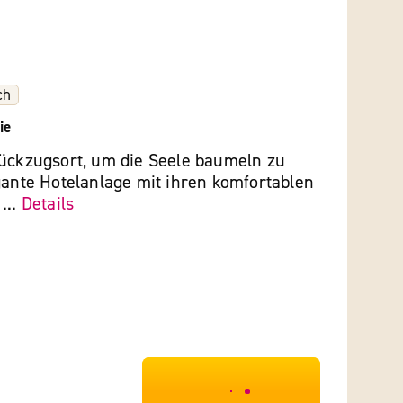
ch
ie
Rückzugsort, um die Seele baumeln zu
gante Hotelanlage mit ihren komfortablen
...
Details
***************