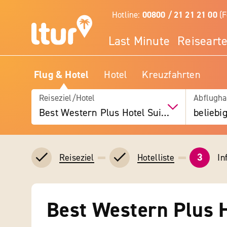
Hotline:
00800 / 21 21 21 00
(F
Last Minute
Reiseart
Flug & Hotel
Hotel
Kreuzfahrten
Reiseziel/Hotel
Abflugha
Best Western Plus Hotel Suitcase Paris - La Defense
beliebi
3
In
Reiseziel
Hotelliste
Best Western Plus H