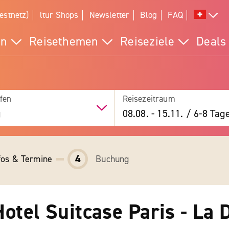
estnetz)
ltur Shops
Newsletter
Blog
FAQ
en
Reisethemen
Reiseziele
Deals
fen
Reisezeitraum
g
08.08.
-
15.11.
/
6-8 Tag
4
fos & Termine
Buchung
otel Suitcase Paris - La 