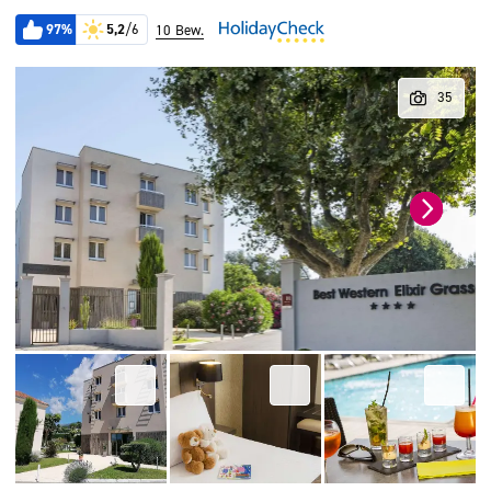
97%
5,2
/6
10 Bew.