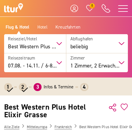
0
Flug & Hotel
Hotel
Kreuzfahrten
Reiseziel/Hotel
Abflughafen
Best Western Plus Hotel Elixir Grasse
beliebig
Reisezeitraum
Zimmer
07.08.
-
14.11.
/
6-8 Tage
1 Zimmer, 2 Erwachsene
1
2
3
4
Infos & Termine
Best Western Plus Hotel
Elixir Grasse
Alle Ziele
Mitteleuropa
Frankreich
Best Western Plus Hotel Elixir G