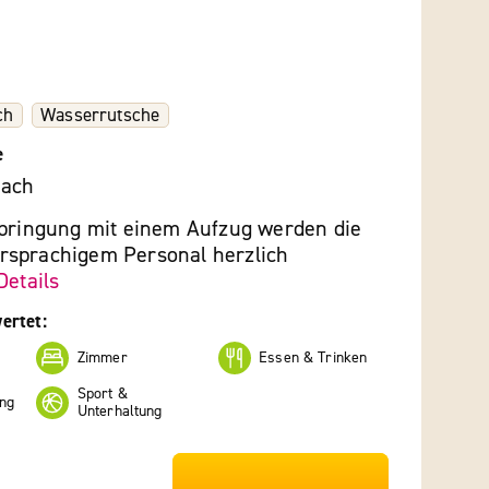
ch
Wasserrutsche
e
each
rbringung mit einem Aufzug werden die
sprachigem Personal herzlich
Details
ertet:
Zimmer
Essen & Trinken
Sport &
ng
Unterhaltung