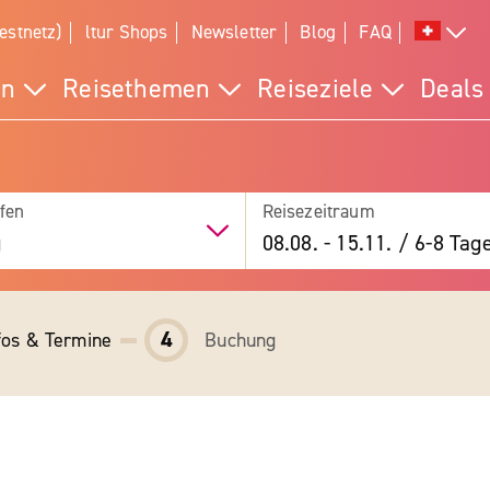
estnetz)
ltur Shops
Newsletter
Blog
FAQ
en
Reisethemen
Reiseziele
Deals
fen
Reisezeitraum
g
08.08.
-
15.11.
/
6-8 Tag
4
fos & Termine
Buchung