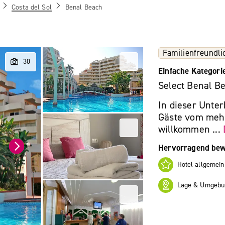
Costa del Sol
Benal Beach
Familienfreundli
Einfache Kategori
Select Benal B
In dieser Unte
Gäste vom mehr
willkommen ...
Hervorragend bew
Hotel allgemein
Lage & Umgebu