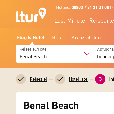
Hotline:
00800 / 21 21 21 00
(F
Last Minute
Reiseart
Flug & Hotel
Hotel
Kreuzfahrten
Reiseziel/Hotel
Abflugha
Benal Beach
beliebi
3
In
Reiseziel
Hotelliste
Benal Beach