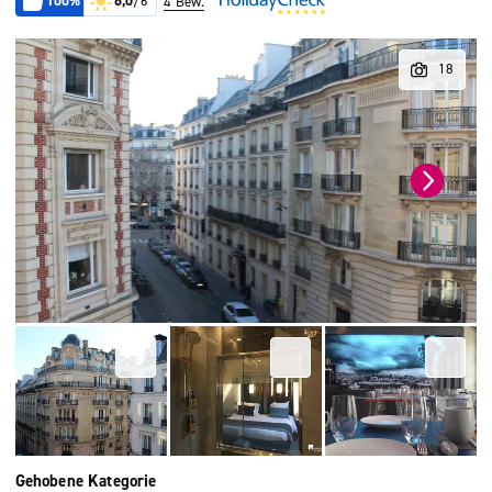
100%
6,0
/6
4 Bew.
Gehobene Kategorie