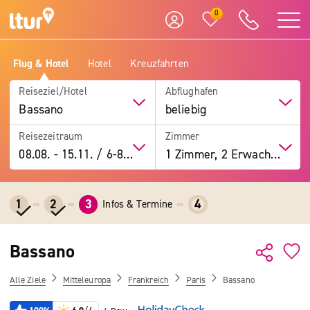
0
Flug & Hotel
Hotel
Kreuzfahrten
Reiseziel/Hotel
Abflughafen
Bassano
beliebig
Reisezeitraum
Zimmer
08.08.
-
15.11.
/
6-8 Tage
1 Zimmer, 2 Erwachsene
1
2
3
4
Infos & Termine
Bassano
Alle Ziele
Mitteleuropa
Frankreich
Paris
Bassano