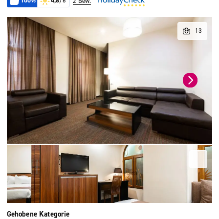
100%
4,8
/6
2 Bew.
Gehobene Kategorie