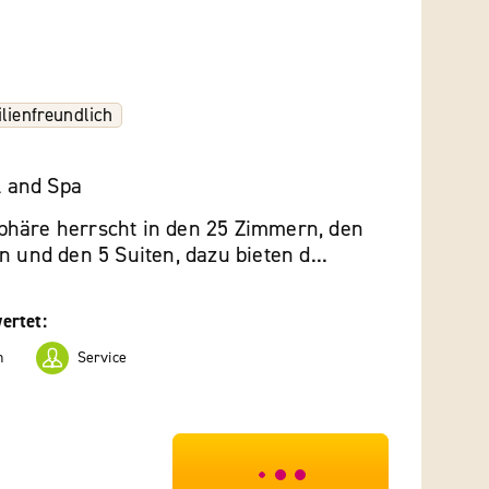
lienfreundlich
el and Spa
häre herrscht in den 25 Zimmern, den
n und den 5 Suiten, dazu bieten d...
ertet:
n
Service
***************