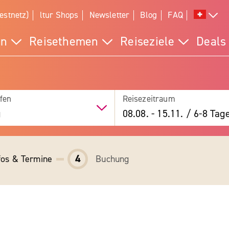
estnetz)
ltur Shops
Newsletter
Blog
FAQ
en
Reisethemen
Reiseziele
Deals
fen
Reisezeitraum
g
08.08.
-
15.11.
/
6-8 Tag
4
fos & Termine
Buchung