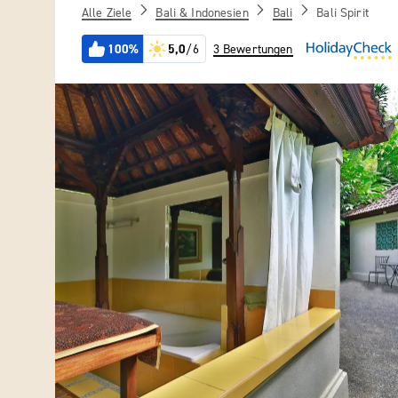
Alle Ziele
Bali & Indonesien
Bali
Bali Spirit
100%
5,0
/6
3 Bewertungen