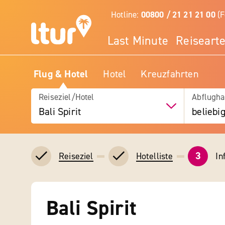
Hotline:
00800 / 21 21 21 00
(F
Last Minute
Reiseart
Flug & Hotel
Hotel
Kreuzfahrten
Reiseziel/Hotel
Abflugha
Bali Spirit
beliebi
3
In
Reiseziel
Hotelliste
Bali Spirit