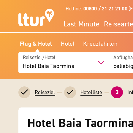
Hotline:
00800 / 21 21 21 00
(F
Last Minute
Reiseart
Flug & Hotel
Hotel
Kreuzfahrten
Reiseziel/Hotel
Abflugha
Hotel Baia Taormina
beliebi
3
In
Reiseziel
Hotelliste
Hotel Baia Taormin