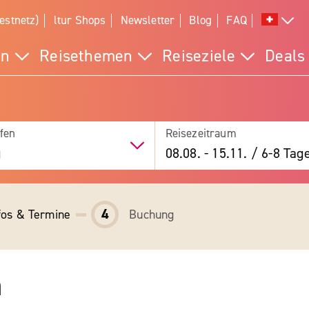
estnetz)
ltur Shops
Newsletter
Blog
FAQ
en
Reisethemen
Reiseziele
Deals
fen
Reisezeitraum
g
08.08.
-
15.11.
/
6-8 Tag
4
fos & Termine
Buchung
a