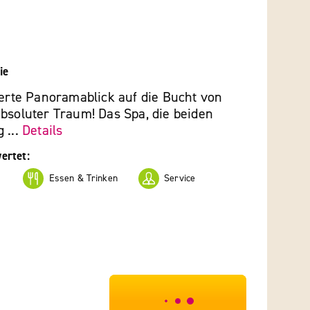
ie
ierte Panoramablick auf die Bucht von
bsoluter Traum! Das Spa, die beiden
 ...
Details
ertet:
Essen & Trinken
Service
***************