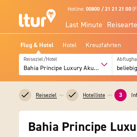
Hotline:
00800 / 21 21 21 00
(F
Last Minute
Reiseart
Flug & Hotel
Hotel
Kreuzfahrten
Reiseziel/Hotel
Abflugha
Bahia Principe Luxury Akumal
beliebi
3
In
Reiseziel
Hotelliste
Bahia Principe Lux