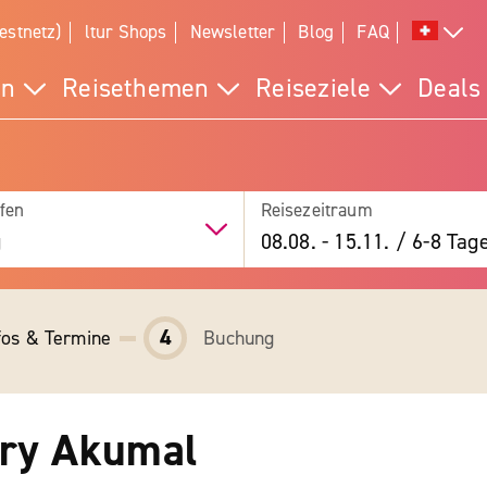
estnetz)
ltur Shops
Newsletter
Blog
FAQ
en
Reisethemen
Reiseziele
Deals
fen
Reisezeitraum
g
08.08.
-
15.11.
/
6-8 Tag
4
fos & Termine
Buchung
ury Akumal