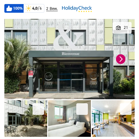
100%
4,0
/6
2 Bew.