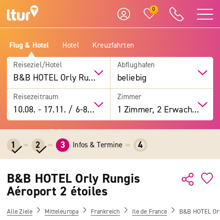
0
Flug & Hotel
Hotel
Kreuzfahrten
Reiseziel/Hotel
Abflughafen
B&B HOTEL Orly Rungis Aéroport 2 étoiles
beliebig
Reisezeitraum
Zimmer
10.08.
-
17.11.
/
6-8 Tage
1 Zimmer, 2 Erwachsene
1
2
3
4
Infos & Termine
B&B HOTEL Orly Rungis
Aéroport 2 étoiles
Alle Ziele
Mitteleuropa
Frankreich
Ile de France
B&B HOTEL Orly