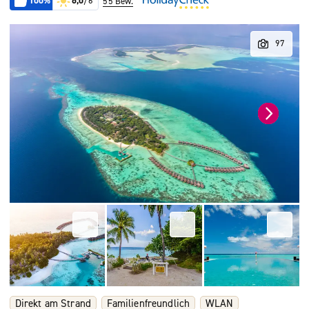
100%
6,0
/6
55 Bew.
Direkt am Strand
Familienfreundlich
WLAN