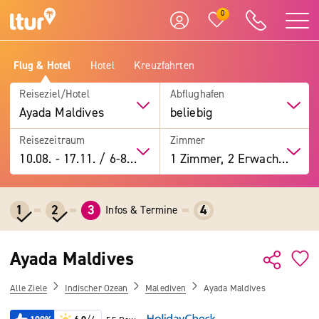
0
Flug & Hotel
Hotel
Kreuzfahrten
Reiseziel/Hotel
Abflughafen
Ayada Maldives
beliebig
Reisezeitraum
Zimmer
10.08.
-
17.11.
/
6-8 Tage
1 Zimmer, 2 Erwachsene
1
2
3
4
Infos & Termine
Ayada Maldives
Alle Ziele
Indischer Ozean
Malediven
Ayada Maldives