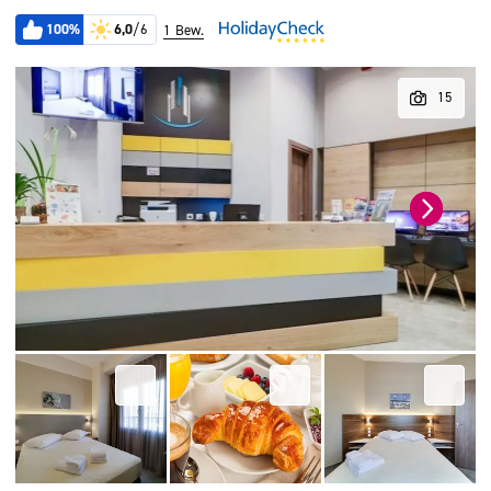
100%
6,0
/6
1 Bew.