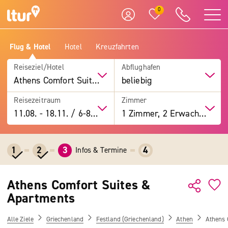
0
Flug & Hotel
Hotel
Kreuzfahrten
Reiseziel/Hotel
Abflughafen
Athens Comfort Suites & Apartments
beliebig
Reisezeitraum
Zimmer
11.08.
-
18.11.
/
6-8 Tage
1 Zimmer, 2 Erwachsene
1
2
3
4
Infos & Termine
Athens Comfort Suites &
Apartments
Alle Ziele
Griechenland
Festland (Griechenland)
Athen
Athens 