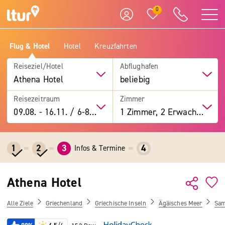
0
Flug & Hotel
Hotel
Kreuzfahrten
Reiseziel/Hotel
Abflughafen
Athena Hotel
beliebig
Reisezeitraum
Zimmer
09.08.
-
16.11.
/
6-8 Tage
1 Zimmer, 2 Erwachsene
1
2
3
4
Infos & Termine
Athena Hotel
Alle Ziele
Griechenland
Griechische Inseln
Ägäisches Meer
Sa