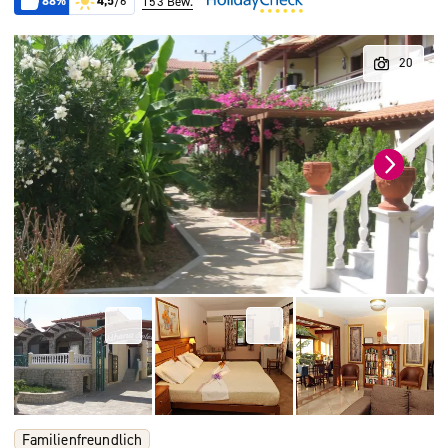
88%
4,5
/6
153 Bew.
Familienfreundlich