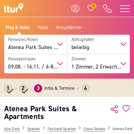
0
Flug & Hotel
Hotel
Kreuzfahrten
Reiseziel/Hotel
Abflughafen
Atenea Park Suites & Apartments
beliebig
Reisezeitraum
Zimmer
09.08.
-
16.11.
/
6-8 Tage
1 Zimmer, 2 Erwachsene
1
2
3
4
Infos & Termine
Atenea Park Suites &
Apartments
Alle Ziele
Spanien
Festland Spanien
Costa Dorada
Atenea Park 