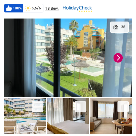
100%
5,6
/6
18 Bew.