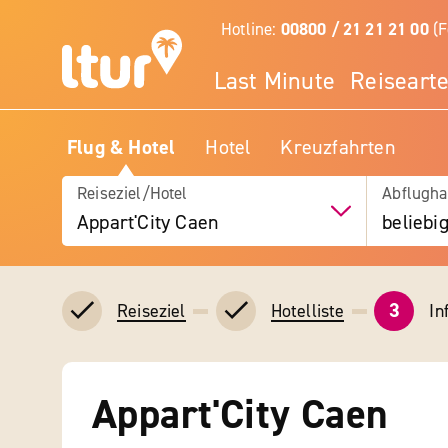
Hotline:
00800 / 21 21 21 00
(F
Last Minute
Reiseart
Flug & Hotel
Hotel
Kreuzfahrten
Reiseziel/Hotel
Abflugha
Appart'City Caen
beliebi
3
In
Reiseziel
Hotelliste
Appart'City Caen