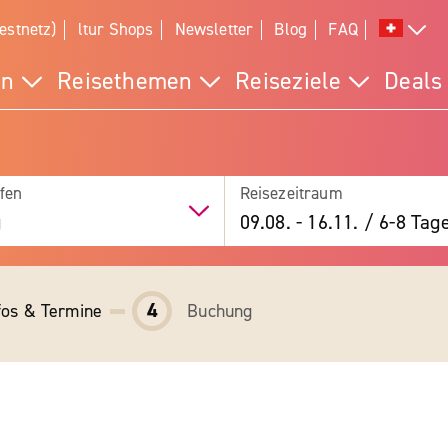
estnetz)
ltur Shops
Newsletter
Blog
FAQ
en
Reisethemen
Reiseziele
Deals
fen
Reisezeitraum
g
09.08.
-
16.11.
/
6-8 Tag
4
fos & Termine
Buchung