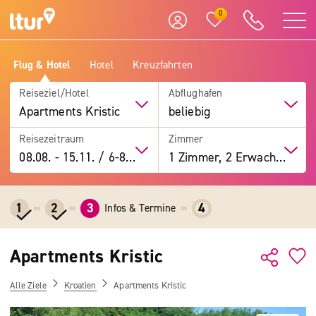
0
Flug & Hotel
Hotel
Kreuzfahrten
Reiseziel/Hotel
Abflughafen
Apartments Kristic
beliebig
Reisezeitraum
Zimmer
08.08.
-
15.11.
/
6-8 Tage
1 Zimmer, 2 Erwachsene
1
2
3
4
Infos & Termine
Apartments Kristic
Alle Ziele
Kroatien
Apartments Kristic