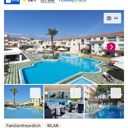
97%
5,4
/6
483 Bew.
Familienfreundlich
WLAN