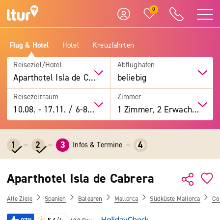
0
Flug & Hotel
Hotel
Kreuzfahrten
Reiseziel/Hotel
Abflughafen
Aparthotel Isla de Cabrera
beliebig
Reisezeitraum
Zimmer
10.08.
-
17.11.
/
6-8 Tage
1 Zimmer, 2 Erwachsene
1
2
3
4
Infos & Termine
Aparthotel Isla de Cabrera
Alle Ziele
Spanien
Balearen
Mallorca
Südküste Mallorca
Co