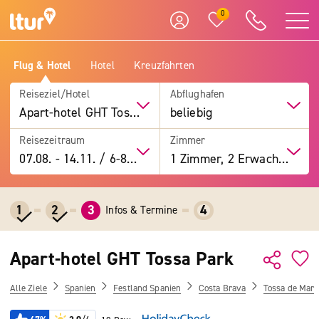
0
Flug & Hotel
Hotel
Kreuzfahrten
Reiseziel/Hotel
Abflughafen
Apart-hotel GHT Tossa Park
beliebig
Reisezeitraum
Zimmer
07.08.
-
14.11.
/
6-8 Tage
1 Zimmer, 2 Erwachsene
1
2
3
4
Infos & Termine
Apart-hotel GHT Tossa Park
Alle Ziele
Spanien
Festland Spanien
Costa Brava
Tossa de Mar