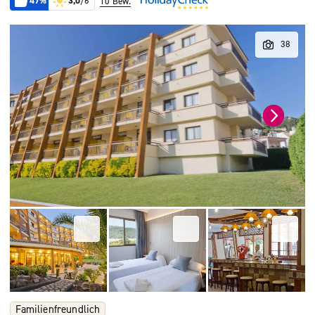
47%
3,0
/6
10 Bew.
Familienfreundlich